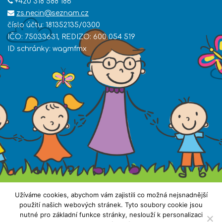
+420 318 588 186
zs.necin@seznam.cz
číslo účtu: 181352135/0300
IČO: 75033631, REDIZO: 600 054 519
ID schránky: wagmfmx
Užíváme cookies, abychom vám zajistili co možná nejsnadnější
použití našich webových stránek. Tyto soubory cookie jsou
nutné pro základní funkce stránky, neslouží k personalizaci