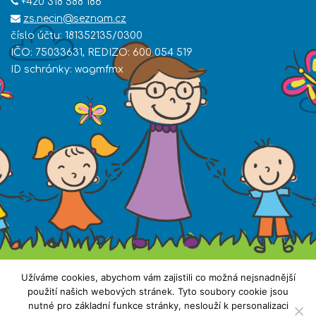
+420 318 588 186
zs.necin@seznam.cz
číslo účtu: 181352135/0300
IČO: 75033631, REDIZO: 600 054 519
ID schránky: wagmfmx
Užíváme cookies, abychom vám zajistili co možná nejsnadnější
použití našich webových stránek. Tyto soubory cookie jsou
nutné pro základní funkce stránky, neslouží k personalizaci