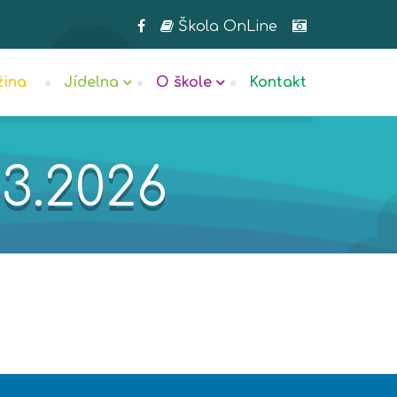
Škola OnLine
žina
Jídelna
O škole
Kontakt
.3.2026