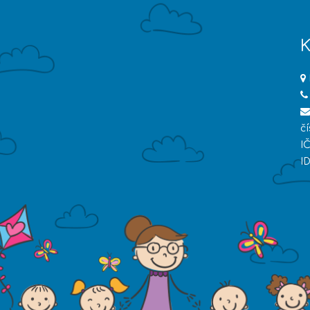
K
č
I
I