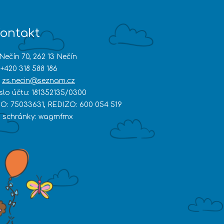
ontakt
Nečín 70, 262 13 Nečín
+420 318 588 186
zs.necin@seznam.cz
íslo účtu: 181352135/0300
ČO: 75033631, REDIZO: 600 054 519
D schránky: wagmfmx