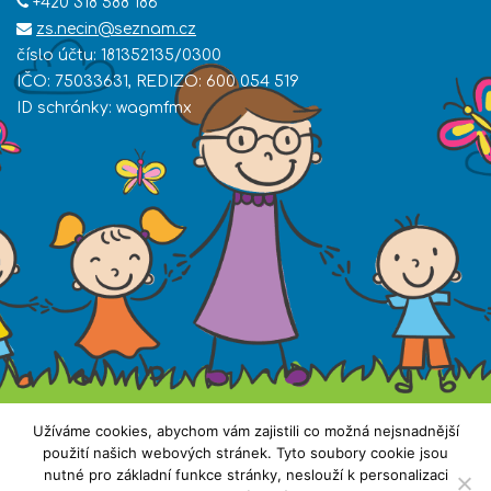
+420 318 588 186
zs.necin@seznam.cz
číslo účtu: 181352135/0300
IČO: 75033631, REDIZO: 600 054 519
ID schránky: wagmfmx
Užíváme cookies, abychom vám zajistili co možná nejsnadnější
použití našich webových stránek. Tyto soubory cookie jsou
nutné pro základní funkce stránky, neslouží k personalizaci