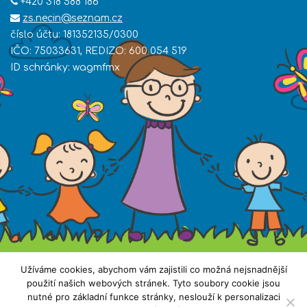
+420 318 588 186
zs.necin@seznam.cz
číslo účtu: 181352135/0300
IČO: 75033631, REDIZO: 600 054 519
ID schránky: wagmfmx
Užíváme cookies, abychom vám zajistili co možná nejsnadnější
použití našich webových stránek. Tyto soubory cookie jsou
nutné pro základní funkce stránky, neslouží k personalizaci