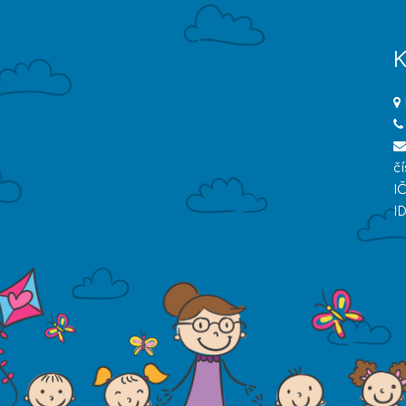
K
č
I
I