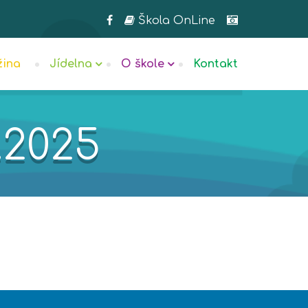
Škola OnLine
žina
Jídelna
O škole
Kontakt
9.2025