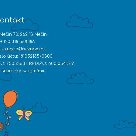
ontakt
Nečín 70, 262 13 Nečín
+420 318 588 186
zs.necin@seznam.cz
íslo účtu: 181352135/0300
ČO: 75033631, REDIZO: 600 054 519
D schránky: wagmfmx