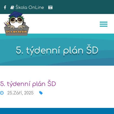
Škola OnLine
5. týdenní plán ŠD
5. týdenní plán ŠD
25.Září, 2025