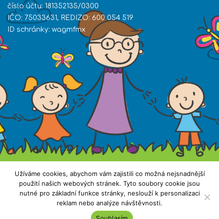
číslo účtu: 181352135/0300
IČO: 75033631, REDIZO: 600 054 519
ID schránky: wagmfmx
Užíváme cookies, abychom vám zajistili co možná nejsnadnější
použití našich webových stránek. Tyto soubory cookie jsou
nutné pro základní funkce stránky, neslouží k personalizaci
reklam nebo analýze návštěvnosti.
Všechna práva vyhrazena. Copyright © 2019 ZŠ
Souhlasím