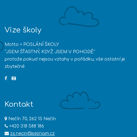
Vize školy
Motto = POSLÁNÍ ŠKOLY
“JSEM ŠŤASTNÝ, KDYŽ JSEM V POHODĚ”
protože pokud nejsou vztahy v pořádku, vše ostatní je
zbytečné
Kontakt
Nečín 70, 262 13 Nečín
+420 318 588 186
zs.necin@seznam.cz