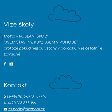
Vize školy
Motto = POSLÁNÍ ŠKOLY
“JSEM ŠŤASTNÝ, KDYŽ JSEM V POHODĚ”
protože pokud nejsou vztahy v pořádku, vše ostatní je
zbytečné
Kontakt
Nečín 70, 262 13 Nečín
+420 318 588 186
zs.necin@seznam.cz