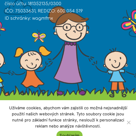
číslo účtu: 181352135/0300
IČO: 75033631, REDIZO: 600 054 519
ID schránky: wagmfmx
Užíváme cookies, abychom vám zajistili co možná nejsnadnější
použití našich webových stránek. Tyto soubory cookie jsou
nutné pro základní funkce stránky, neslouží k personalizaci
reklam nebo analýze návštěvnosti.
Všechna práva vyhrazena. Copyright © 2019 ZŠ
Souhlasím