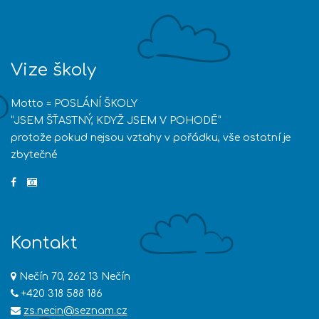
Vize školy
Motto = POSLÁNÍ ŠKOLY
“JSEM ŠŤASTNÝ, KDYŽ JSEM V POHODĚ”
protože pokud nejsou vztahy v pořádku, vše ostatní je
zbytečné
Kontakt
Nečín 70, 262 13 Nečín
+420 318 588 186
zs.necin@seznam.cz