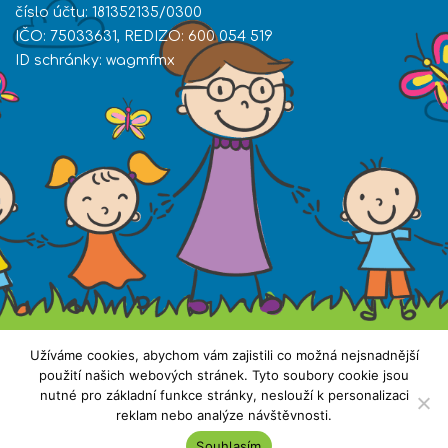
číslo účtu: 181352135/0300
IČO: 75033631, REDIZO: 600 054 519
ID schránky: wagmfmx
Užíváme cookies, abychom vám zajistili co možná nejsnadnější
použití našich webových stránek. Tyto soubory cookie jsou
nutné pro základní funkce stránky, neslouží k personalizaci
reklam nebo analýze návštěvnosti.
Všechna práva vyhrazena. Copyright © 2019 ZŠ
Souhlasím