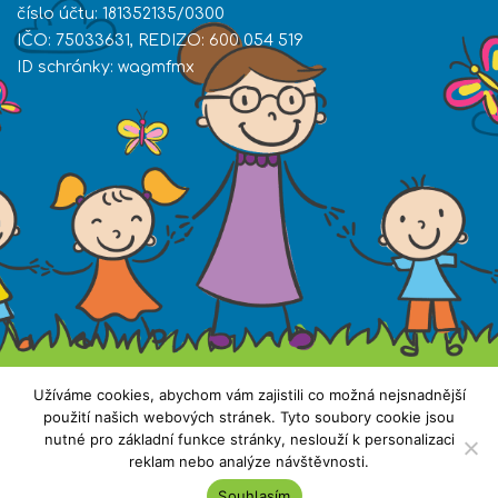
číslo účtu: 181352135/0300
IČO: 75033631, REDIZO: 600 054 519
ID schránky: wagmfmx
Užíváme cookies, abychom vám zajistili co možná nejsnadnější
použití našich webových stránek. Tyto soubory cookie jsou
nutné pro základní funkce stránky, neslouží k personalizaci
reklam nebo analýze návštěvnosti.
Všechna práva vyhrazena. Copyright © 2019 ZŠ
Souhlasím