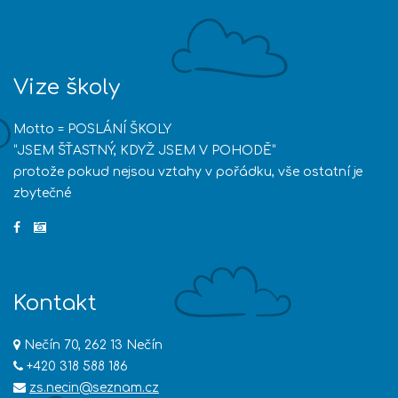
Vize školy
Motto = POSLÁNÍ ŠKOLY
“JSEM ŠŤASTNÝ, KDYŽ JSEM V POHODĚ”
protože pokud nejsou vztahy v pořádku, vše ostatní je
zbytečné
Kontakt
Nečín 70, 262 13 Nečín
+420 318 588 186
zs.necin@seznam.cz