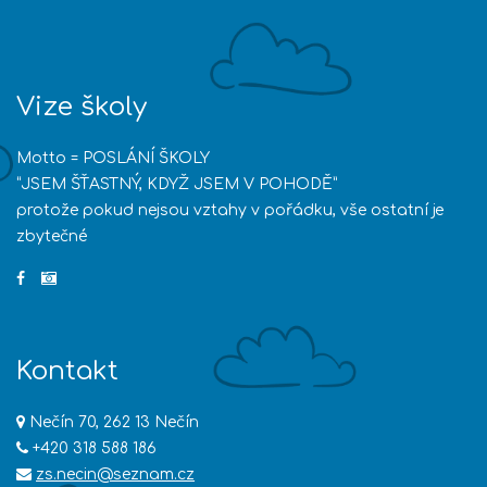
Vize školy
Motto = POSLÁNÍ ŠKOLY
“JSEM ŠŤASTNÝ, KDYŽ JSEM V POHODĚ”
protože pokud nejsou vztahy v pořádku, vše ostatní je
zbytečné
Kontakt
Nečín 70, 262 13 Nečín
+420 318 588 186
zs.necin@seznam.cz