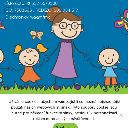
číslo účtu: 181352135/0300
IČO: 75033631, REDIZO: 600 054 519
ID schránky: wagmfmx
Užíváme cookies, abychom vám zajistili co možná nejsnadnější
použití našich webových stránek. Tyto soubory cookie jsou
nutné pro základní funkce stránky, neslouží k personalizaci
reklam nebo analýze návštěvnosti.
Všechna práva vyhrazena. Copyright © 2019 ZŠ
Souhlasím