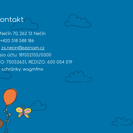
ontakt
Nečín 70, 262 13 Nečín
+420 318 588 186
zs.necin@seznam.cz
íslo účtu: 181352135/0300
ČO: 75033631, REDIZO: 600 054 519
D schránky: wagmfmx