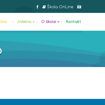
Škola OnLine
žina
Jídelna
O škole
Kontakt
6