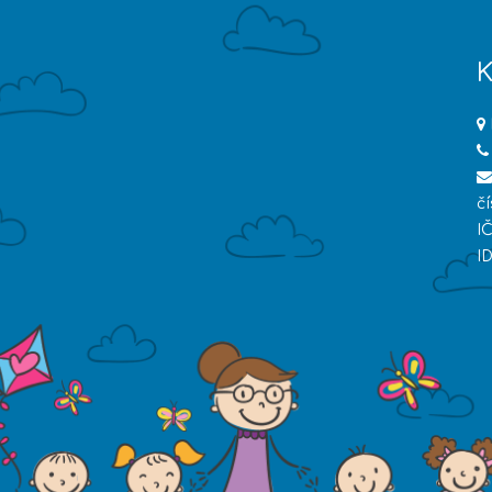
K
č
I
I