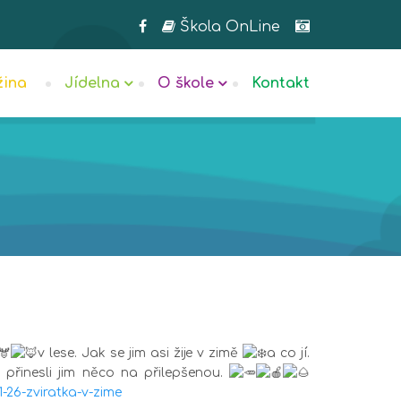
Škola OnLine
žina
Jídelna
O škole
Kontakt
v lese. Jak se jim asi žije v zimě
a co jí.
přinesli jim něco na přilepšenou.
-26-zviratka-v-zime