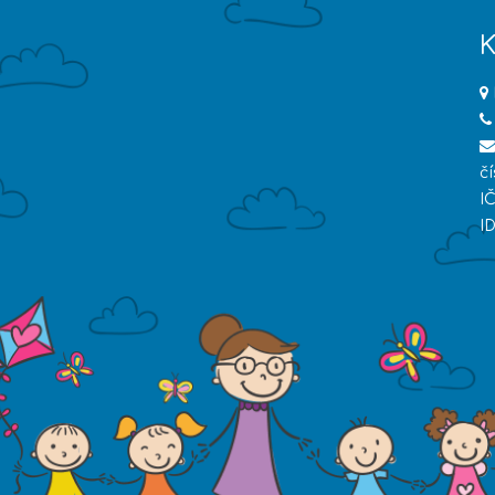
K
č
I
I