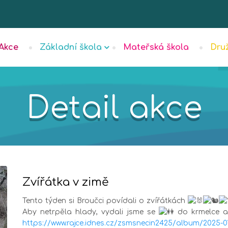
Akce
Základní škola
Mateřská škola
Dru
Detail akce
Zvířátka v zimě
Tento týden si Broučci povídali o zvířátkách
Aby netrpěla hlady, vydali jsme se
do krmelce a 
https://www.rajce.idnes.cz/zsmsnecin2425/album/2025-01