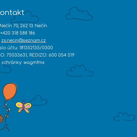
ontakt
Nečín 70, 262 13 Nečín
+420 318 588 186
zs.necin@seznam.cz
íslo účtu: 181352135/0300
ČO: 75033631, REDIZO: 600 054 519
D schránky: wagmfmx