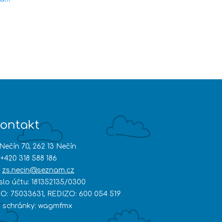
ontakt
Nečín 70, 262 13 Nečín
+420 318 588 186
zs.necin@seznam.cz
íslo účtu: 181352135/0300
ČO: 75033631, REDIZO: 600 054 519
D schránky: wagmfmx