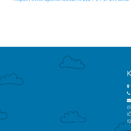
K
č
I
I