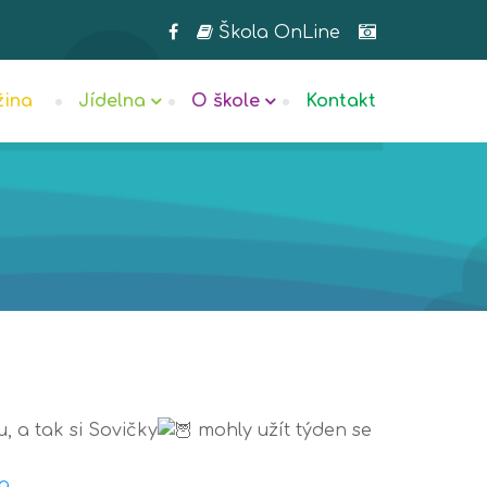
Škola OnLine
žina
Jídelna
O škole
Kontakt
, a tak si Sovičky
mohly užít týden se
-a…