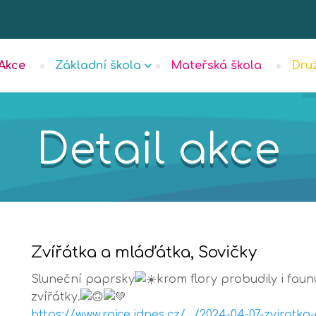
Akce
Základní škola
Mateřská škola
Dru
Detail akce
Zvířátka a mláďátka, Sovičky
Sluneční paprsky
krom flory probudily i faunu
zvířátky.
https://www.rajce.idnes.cz/…/2024-04-07-zviratka