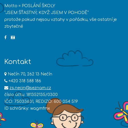
Motto = POSLÁNÍ ŠKOLY
“JSEM ŠŤASTNÝ, KDYŽ JSEM V POHODĚ”
protože pokud nejsou vztahy v pořádku, vše ostatní je
zbytečné
Kontakt
Nečín 70, 262 13 Nečín
+420 318 588 186
zs.necin@seznam.cz
číslo účtu: 181352135/0300
IČO: 75033631, REDIZO: 600 054 519
ID schránky: wagmfmx