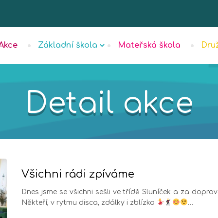
Akce
Základní škola
Mateřská škola
Dru
Detail akce
Všichni rádi zpíváme
Dnes jsme se všichni sešli ve třídě Sluníček a za dop
Někteří, v rytmu disca, zdálky i zblízka
…