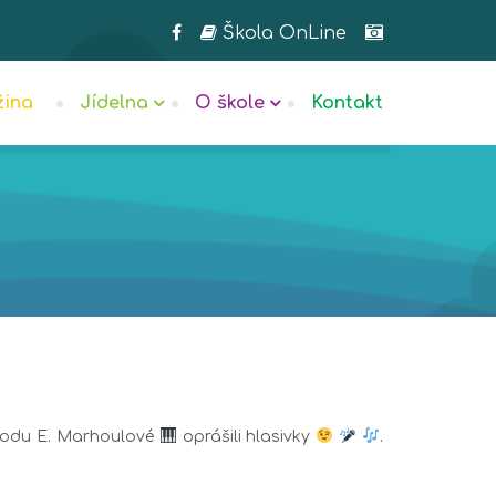
Škola OnLine
žina
Jídelna
O škole
Kontakt
rovodu E. Marhoulové
oprášili hlasivky
.