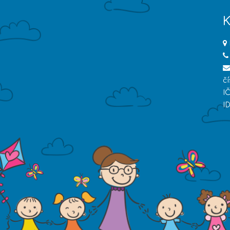
K
č
I
I