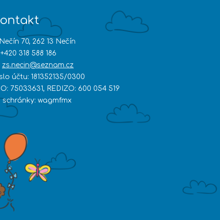
ontakt
Nečín 70, 262 13 Nečín
+420 318 588 186
zs.necin@seznam.cz
íslo účtu: 181352135/0300
ČO: 75033631, REDIZO: 600 054 519
D schránky: wagmfmx