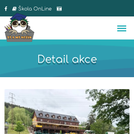
Škola OnLine
Detail akce