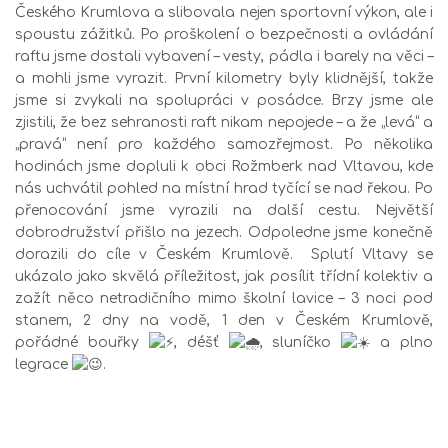
Českého Krumlova
a slibovala nejen sportovní výkon, ale i
spoustu zážitků. Po proškolení o bezpečnosti a ovládání
raftu jsme dostali vybavení – vesty, pádla i barely na věci –
a mohli jsme vyrazit. První kilometry byly klidnější, takže
jsme si zvykali na spolupráci v posádce. Brzy jsme ale
zjistili, že bez sehranosti raft nikam nepojede – a že „levá“ a
„pravá“ není pro každého samozřejmost. Po několika
hodinách jsme dopluli k obci
Rožmberk nad Vltavou
, kde
nás uchvátil pohled na místní hrad tyčící se nad řekou. Po
přenocování jsme vyrazili na další cestu. Největší
dobrodružství přišlo na jezech. Odpoledne jsme konečně
dorazili do cíle v Českém Krumlově. Splutí Vltavy se
ukázalo jako skvělá příležitost, jak posílit třídní kolektiv a
zažít něco netradičního mimo školní lavice – 3 noci pod
stanem, 2 dny na vodě, 1 den v Českém Krumlově,
pořádné bouřky
, déšť
, sluníčko
a plno
legrace
.