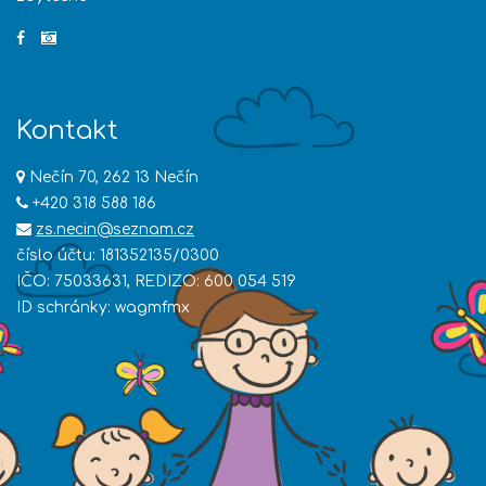
Kontakt
Nečín 70, 262 13 Nečín
+420 318 588 186
zs.necin@seznam.cz
číslo účtu: 181352135/0300
IČO: 75033631, REDIZO: 600 054 519
ID schránky: wagmfmx