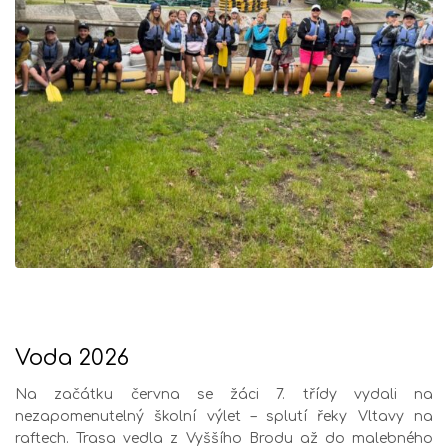
Voda 2026
Na začátku června se žáci 7. třídy vydali na
nezapomenutelný školní výlet – splutí řeky
Vltavy
na
raftech. Trasa vedla z
Vyššího Brodu
až do malebného