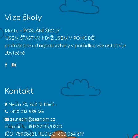
Vize školy
Motto = POSLÁNÍ ŠKOLY
“JSEM ŠŤASTNÝ, KDYŽ JSEM V POHODĚ”
protože pokud nejsou vztahy v pořádku, vše ostatní je
zbytečné
Kontakt
Nečín 70, 262 13 Nečín
+420 318 588 186
zs.necin@seznam.cz
číslo účtu: 181352135/0300
IČO: 75033631, REDIZO: 600 054 519