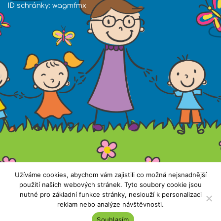
ID schránky: wagmfmx
Užíváme cookies, abychom vám zajistili co možná nejsnadnější
Všechna práva vyhrazena. Copyright © 2019 ZŠ
použití našich webových stránek. Tyto soubory cookie jsou
nutné pro základní funkce stránky, neslouží k personalizaci
Nečín |
Přístupnost stránek
reklam nebo analýze návštěvnosti.
Souhlasím