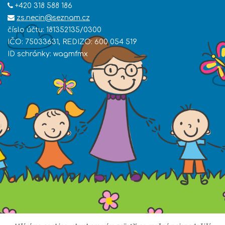
+420 318 588 186
zs.necin@seznam.cz
číslo účtu: 181352135/0300
IČO: 75033631, REDIZO: 600 054 519
ID schránky: wagmfmx