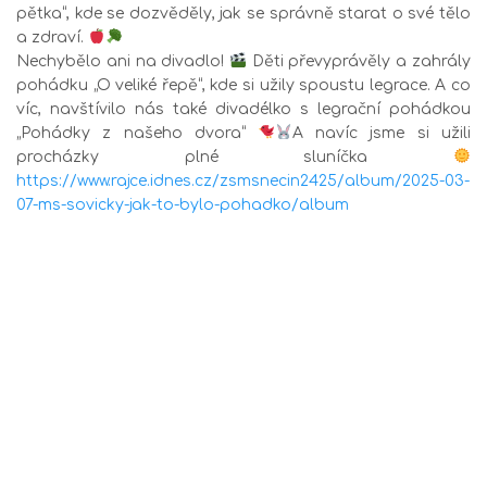
pětka“, kde se dozvěděly, jak se správně starat o své tělo
a zdraví.
Nechybělo ani na divadlo!
Děti převyprávěly a zahrály
pohádku „O veliké řepě“, kde si užily spoustu legrace. A co
víc, navštívilo nás také divadélko s legrační pohádkou
„Pohádky z našeho dvora“
A navíc jsme si užili
procházky plné sluníčka
https://www.rajce.idnes.cz/zsmsnecin2425/album/2025-03-
07-ms-sovicky-jak-to-bylo-pohadko/album