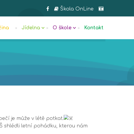
Škola OnLine
žina
Jídelna
O škole
Kontakt
ečí je může v létě potkat.
Š shlédli letní pohádku, kterou nám