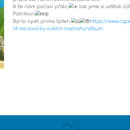
A že nám počasí přálo,
tak jsme si udělali 
Patrikovi.
Byl to opět prima týden.
https://www.raj
14-ms-sovicky-a-letni-nastrahy/album