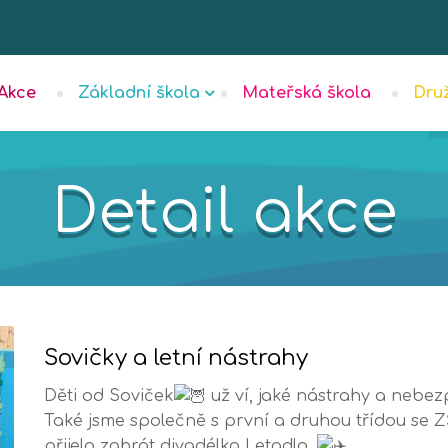
Akce
Základní škola
Mateřská škola
Dru
Detail akce
Sovičky a letní nástrahy
Děti od Soviček
už ví, jaké nástrahy a nebezp
Také jsme společně s první a druhou třídou se Z
přijelo zahrát divadélko Letadlo.