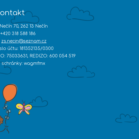
ontakt
Nečín 70, 262 13 Nečín
+420 318 588 186
zs.necin@seznam.cz
íslo účtu: 181352135/0300
ČO: 75033631, REDIZO: 600 054 519
D schránky: wagmfmx