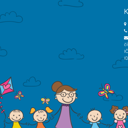
K
č
I
I