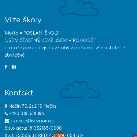
Vize školy
Motto = POSLÁNÍ ŠKOLY
“JSEM ŠŤASTNÝ, KDYŽ JSEM V POHODĚ”
protože pokud nejsou vztahy v pořádku, vše ostatní je
zbytečné
Kontakt
Nečín 70, 262 13 Nečín
+420 318 588 186
zs.necin@seznam.cz
číslo účtu: 181352135/0300
IČO: 75033631, REDIZO: 600 054 519