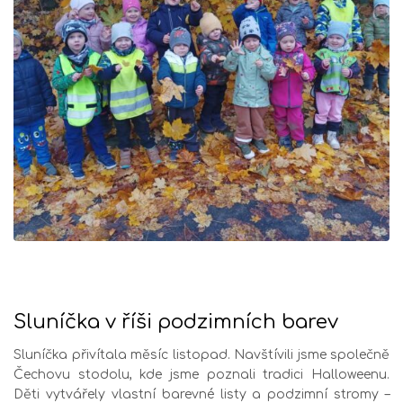
Sluníčka v říši podzimních barev
Sluníčka přivítala měsíc listopad. Navštívili jsme společně
Čechovu stodolu, kde jsme poznali tradici Halloweenu.
Děti vytvářely vlastní barevné listy a podzimní stromy –