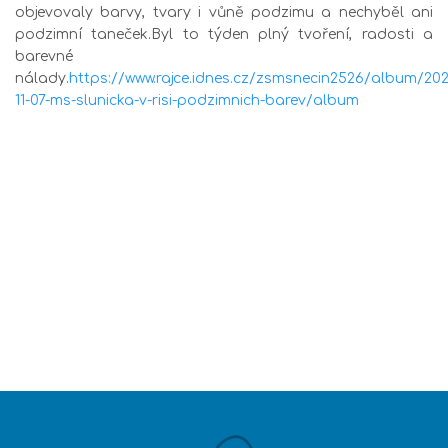
objevovaly barvy, tvary i vůně podzimu a nechyběl ani
podzimní taneček.Byl to týden plný tvoření, radosti a
barevné
nálady.
https://www.rajce.idnes.cz/zsmsnecin2526/album/202
11-07-ms-slunicka-v-risi-podzimnich-barev/album