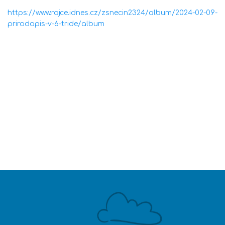
https://www.rajce.idnes.cz/zsnecin2324/album/2024-02-09-
prirodopis-v-6-tride/album