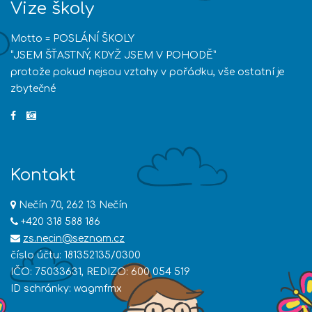
Vize školy
Motto = POSLÁNÍ ŠKOLY
“JSEM ŠŤASTNÝ, KDYŽ JSEM V POHODĚ”
protože pokud nejsou vztahy v pořádku, vše ostatní je
zbytečné
Kontakt
Nečín 70, 262 13 Nečín
+420 318 588 186
zs.necin@seznam.cz
číslo účtu: 181352135/0300
IČO: 75033631, REDIZO: 600 054 519
ID schránky: wagmfmx