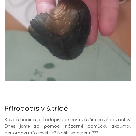
Přírodopis v 6.třídě
Každá hodina přírodopisu přináší žákům nové poznatky.
Dnes jsme za pomoci názorné pomůcky zkoumali
perlorodku. Co myslíte? Našli jsme perlu???