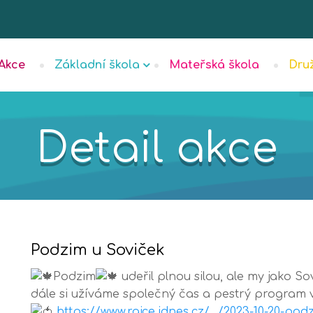
Akce
Základní škola
Mateřská škola
Dru
Detail akce
Podzim u Soviček
Podzim
udeřil plnou silou, ale my jako So
dále si užíváme společný čas a pestrý program v
https://www.rajce.idnes.cz/…/2023-10-20-pod