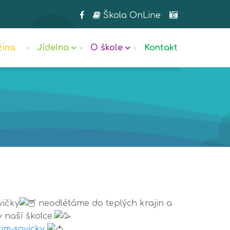
Škola OnLine
žina
Jídelna
O škole
Kontakt
vičky
neodlétáme do teplých krajin a
 naší školce.
zim-sovicky