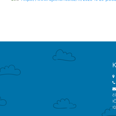
K
č
I
I