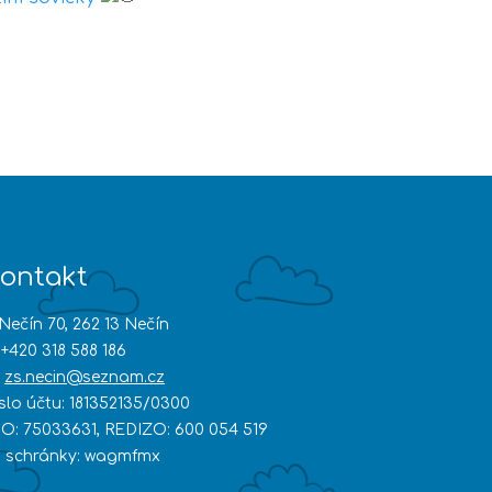
ontakt
Nečín 70, 262 13 Nečín
+420 318 588 186
zs.necin@seznam.cz
íslo účtu: 181352135/0300
ČO: 75033631, REDIZO: 600 054 519
D schránky: wagmfmx