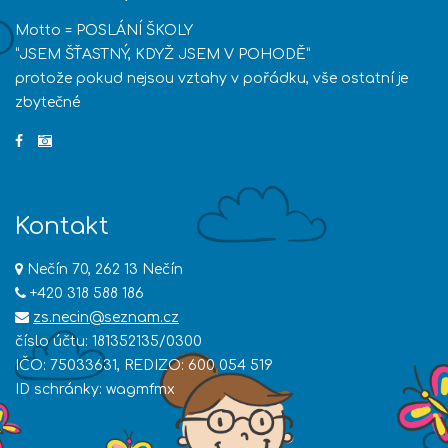
Motto = POSLÁNÍ ŠKOLY
“JSEM ŠŤASTNÝ, KDYŽ JSEM V POHODĚ”
protože pokud nejsou vztahy v pořádku, vše ostatní je
zbytečné
Kontakt
Nečín 70, 262 13 Nečín
+420 318 588 186
zs.necin@seznam.cz
číslo účtu: 181352135/0300
IČO: 75033631, REDIZO: 600 054 519
ID schránky: wagmfmx