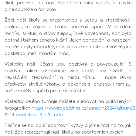
škol, přinesla do naší školní komunity vzrušující chvíle
plné soutěže a fair play.
Žáci naší školy se prezentovali s úctou a statečností,
prokazujíce zájem o tento náročný sport. V každém
ročníku si kluci a dívky zlepšují své dovednosti, což bylo
patrné i během tohoto klání. Jejich odhodlání a nasazení
na hřišti byly nápadné, což ukazuje na rostoucí vášeň pro
basketbal mezi mladými hráči.
Výsledky naší účasti jsou pozitivní a povzbuzující. S
každým rokem získáváme více bodů, což svědčí o
neustálém zlepšování a růstu týmu. I naše dívky
předvedly skvělé výkony, a dokonce si připsaly i remízu,
což je skvělý úspěch pro celý kolektiv.
Výsledky celého turnaje můžete sledovat na přiložených
fotografiích
https://www.rajce.idnes.cz/zsnecin2324/album/2
12-14-basketbal-8-a-9-trida
.
Těšíme se na další sportovní výzvy a jsme hrdí na to, jak
naši žáci reprezentují naši školu na sportovních akcích.