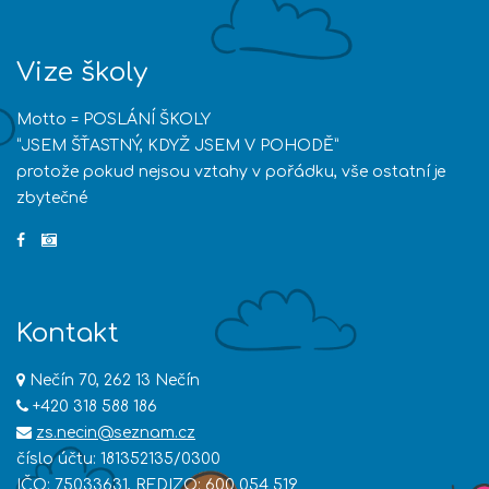
Vize školy
Motto = POSLÁNÍ ŠKOLY
“JSEM ŠŤASTNÝ, KDYŽ JSEM V POHODĚ”
protože pokud nejsou vztahy v pořádku, vše ostatní je
zbytečné
Kontakt
Nečín 70, 262 13 Nečín
+420 318 588 186
zs.necin@seznam.cz
číslo účtu: 181352135/0300
IČO: 75033631, REDIZO: 600 054 519