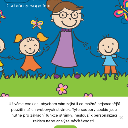
ID schránky: wagmfmx
Užíváme cookies, abychom vám zajistili co možná nejsnadnější
Všechna práva vyhrazena. Copyright © 2019 ZŠ
použití našich webových stránek. Tyto soubory cookie jsou
nutné pro základní funkce stránky, neslouží k personalizaci
Nečín |
Přístupnost stránek
reklam nebo analýze návštěvnosti.