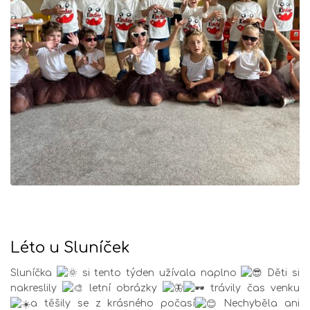
Léto u Sluníček
Sluníčka
si tento týden užívala naplno
Děti si
nakreslily
letní obrázky
trávily čas venku
a těšily se z krásného počasí
Nechyběla ani