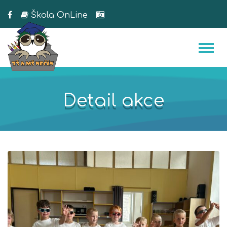
Škola OnLine
Detail akce