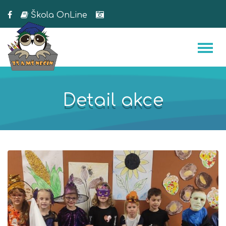
Škola OnLine
Detail akce