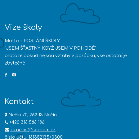
Vize školy
Motto = POSLÁNÍ ŠKOLY
“JSEM ŠŤASTNÝ, KDYŽ JSEM V POHODĚ”
protože pokud nejsou vztahy v pořádku, vše ostatní je
zbytečné
Kontakt
Nečín 70, 262 13 Nečín
+420 318 588 186
zs.necin@seznam.cz
číslo účtu: 181352135/0300