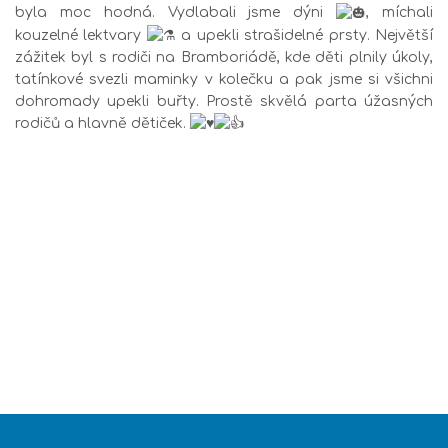
byla moc hodná. Vydlabali jsme dýni
, míchali
kouzelné lektvary
a upekli strašidelné prsty. Největší
zážitek byl s rodiči na Bramboriádě, kde děti plnily úkoly,
tatínkové svezli maminky v kolečku a pak jsme si všichni
dohromady upekli buřty. Prostě skvělá parta úžasných
rodičů a hlavně dětiček.