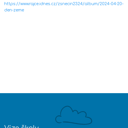
https://www.rajce.idnes.cz/zsnecin2324/album/2024-04-20-
den-zeme