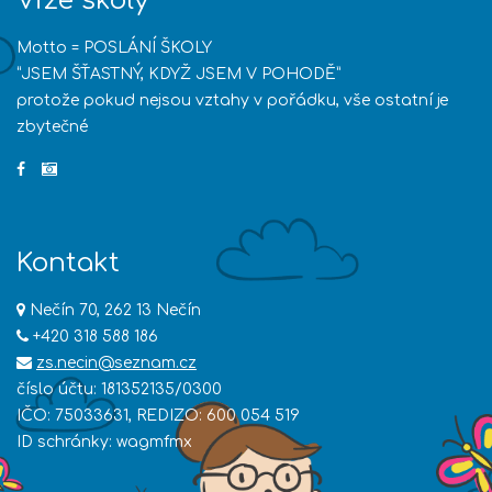
Vize školy
Motto = POSLÁNÍ ŠKOLY
“JSEM ŠŤASTNÝ, KDYŽ JSEM V POHODĚ”
protože pokud nejsou vztahy v pořádku, vše ostatní je
zbytečné
Kontakt
Nečín 70, 262 13 Nečín
+420 318 588 186
zs.necin@seznam.cz
číslo účtu: 181352135/0300
IČO: 75033631, REDIZO: 600 054 519
ID schránky: wagmfmx