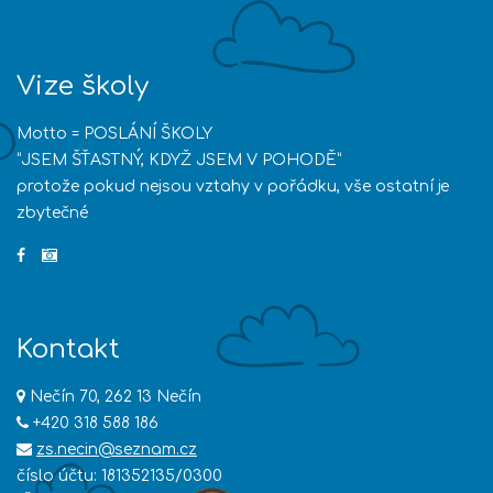
Vize školy
Motto = POSLÁNÍ ŠKOLY
“JSEM ŠŤASTNÝ, KDYŽ JSEM V POHODĚ”
protože pokud nejsou vztahy v pořádku, vše ostatní je
zbytečné
Kontakt
Nečín 70, 262 13 Nečín
+420 318 588 186
zs.necin@seznam.cz
číslo účtu: 181352135/0300