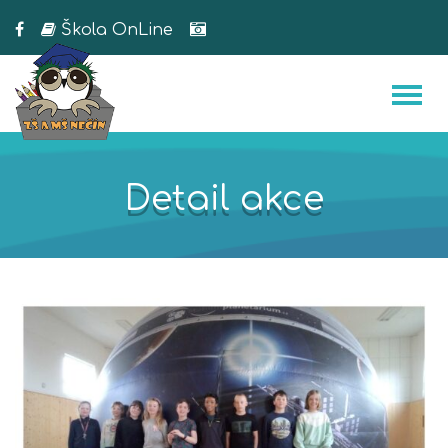
Škola OnLine
Detail akce