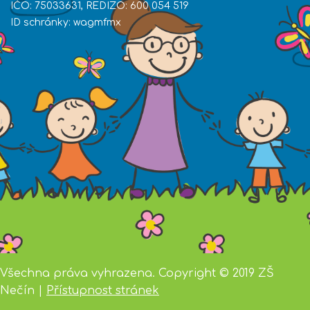
IČO: 75033631, REDIZO: 600 054 519
ID schránky: wagmfmx
Všechna práva vyhrazena. Copyright © 2019 ZŠ
Nečín |
Přístupnost stránek