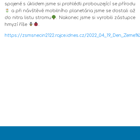
spojené s úklidem jsme si prohlédli probouzející se přírodu
a při návštěvě mobilního planetária jsme se dostali až
do nitra listu stromu
. Nakonec jsme si vyrobili zástupce
hmyzí říše
.
https://zsmsnecin2122.rajce.idnes.cz/2022_04_19_Den_Zeme%