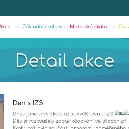
Akce
Základní škola
Mateřská škola
Dru
Detail akce
Den s IZS
Dnes jsme si ve škole užili skvělý Den s IZS
Děti si vyzkoušely zabarikádování ve třídách př
školy, což bylo součástí programu zaměřeného n