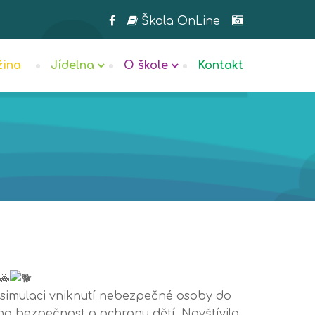
Škola OnLine
žina
Jídelna
O škole
Kontakt
i simulaci vniknutí nebezpečné osoby do
a bezpečnost a ochranu dětí. Navštívila