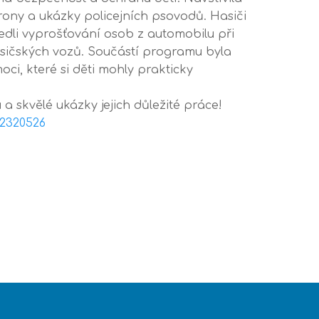
drony a ukázky policejních psovodů. Hasiči
edli vyprošťování osob z automobilu při
asičských vozů. Součástí programu byla
i, které si děti mohly prakticky
 skvělé ukázky jejich důležité práce!
12320526