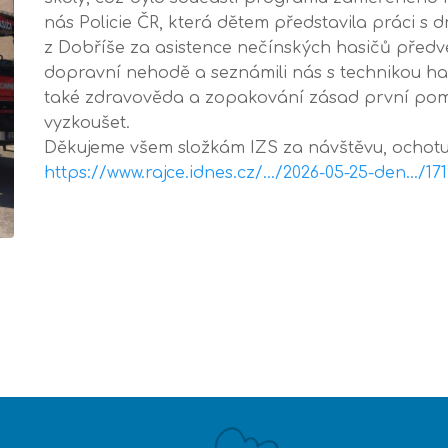
nás Policie ČR, která dětem představila práci s 
z Dobříše za asistence nečínských hasičů předv
dopravní nehodě a seznámili nás s technikou h
také zdravověda a zopakování zásad první pomoc
vyzkoušet.
Děkujeme všem složkám IZS za návštěvu, ochotu a
https://www.rajce.idnes.cz/…/2026-05-25-den…/17