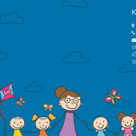
K
č
I
I