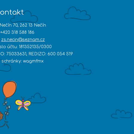
ontakt
Nečín 70, 262 13 Nečín
+420 318 588 186
zs.necin@seznam.cz
íslo účtu: 181352135/0300
ČO: 75033631, REDIZO: 600 054 519
D schránky: wagmfmx