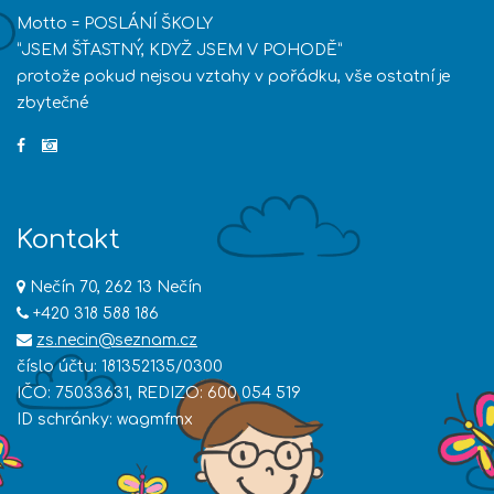
Motto = POSLÁNÍ ŠKOLY
“JSEM ŠŤASTNÝ, KDYŽ JSEM V POHODĚ”
protože pokud nejsou vztahy v pořádku, vše ostatní je
zbytečné
Kontakt
Nečín 70, 262 13 Nečín
+420 318 588 186
zs.necin@seznam.cz
číslo účtu: 181352135/0300
IČO: 75033631, REDIZO: 600 054 519
ID schránky: wagmfmx