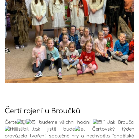
Čertí rojení u Broučků
Čerte
, budeme všichni hodní
.” Jak Broučci
slíbili…tak jistě bude
. Čertovský týden
provázelo tvoření, společné hry a nechyběla “andělská