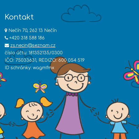
Kontakt
Nečín 70, 262 13 Nečín
+420 318 588 186
zs.necin@seznam.cz
číslo účtu: 181352135/0300
IČO: 75033631, REDIZO: 600 054 519
ID schránky: wagmfmx