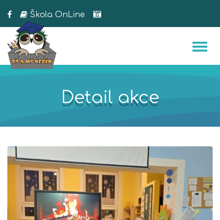
Škola OnLine
Detail akce