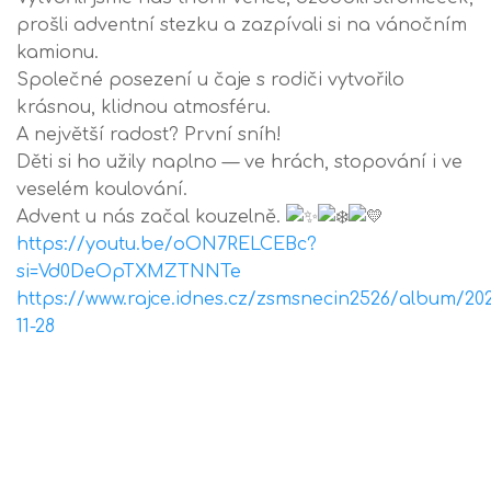
prošli adventní stezku a zazpívali si na vánočním
kamionu.
Společné posezení u čaje s rodiči vytvořilo
krásnou, klidnou atmosféru.
A největší radost? První sníh!
Děti si ho užily naplno — ve hrách, stopování i ve
veselém koulování.
Advent u nás začal kouzelně.
https://youtu.be/oON7RELCEBc?
si=Vd0DeOpTXMZTNNTe
https://www.rajce.idnes.cz/zsmsnecin2526/album/20
11-28